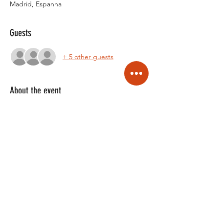
Madrid, Espanha
Guests
+ 5 other guests
About the event
Workshop de Zouk Brasileño con WT 
company
Domingo 23 Junio - 4 horas de workshop
10:30 a 12:30 Zouk 0 - Abel y Nayara 
12:30 a 14:30 Zouk 1 - Carlos y Nuri
Desfrutar y bailar el baile del momento. 
No lo puedes perder!
Show More