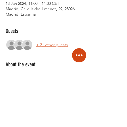
13 Jan 2024, 11:00 – 14:00 CET
Madrid, Calle Isidra Jiménez, 29, 28026
Madrid, Espanha
Guests
+ 21 other guests
About the event
Workshop de Zouk Brasileño con WT 
company
Sábado 13 enero - 3 horas de workshop
11:00 hasta las 14:00 
Aprenda a bailar el Zouk Brasileño ahora,
3 horas de clases que te van hacer 
desfrutar y bailar el baile del momento. 
No lo puedes perder!
Show More