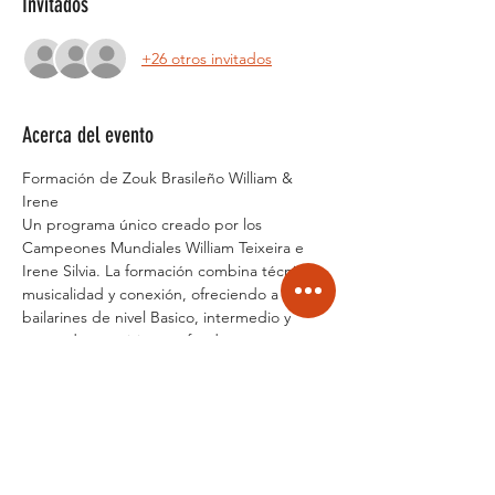
Invitados
+26 otros invitados
Acerca del evento
Formación de Zouk Brasileño William & 
Irene
Un programa único creado por los 
Campeones Mundiales William Teixeira e 
Irene Silvia. La formación combina técnica, 
musicalidad y conexión, ofreciendo a 
bailarines de nivel Basico, intermedio y 
avanzado una visión profunda y 
estructurada del Zouk Brasileño. Con un 
enfoque práctico y artístico, William & Irene 
transmiten no solo pasos y figuras, sino 
también la esencia, creatividad y 
sensibilidad que los caracterizan como una 
de las mejores parejas de Zouk del mundo.