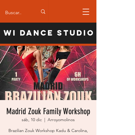
WI Dance Studio
Madrid Zouk Family Workshop
sáb, 10 dic
  |  
Arroyomolinos
Brazilian Zouk Workshop Kadu & Carolina,