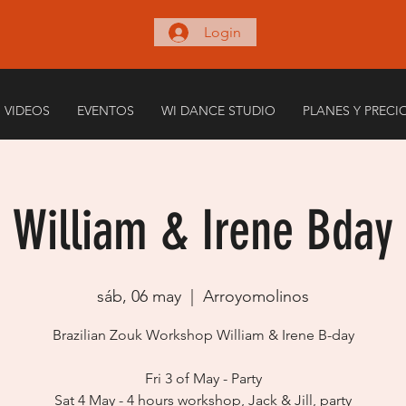
Login
VIDEOS
EVENTOS
WI DANCE STUDIO
PLANES Y PRECI
William & Irene Bday
sáb, 06 may
  |  
Arroyomolinos
Brazilian Zouk Workshop William & Irene B-day
Fri 3 of May - Party
Sat 4 May - 4 hours workshop, Jack & Jill, party