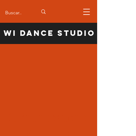
WI Dance Studio
Obtén un descuento
de 5% en tu plan