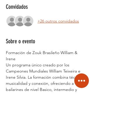
Convidados
+26 outros convidados
Sobre o evento
Formación de Zouk Brasileño William & 
Irene
Un programa único creado por los 
Campeones Mundiales William Teixeira e 
Irene Silvia. La formación combina técnica, 
musicalidad y conexión, ofreciendo a 
bailarines de nivel Basico, intermedio y 
avanzado una visión profunda y 
estructurada del Zouk Brasileño. Con un 
enfoque práctico y artístico, William & Irene 
transmiten no solo pasos y figuras, sino 
también la esencia, creatividad y 
sensibilidad que los caracterizan como una 