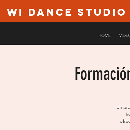
WI Dance Studio
HOME
VIDE
Formación
Un pro
Ir
ofre