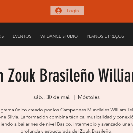
Login
OS
EVENTOS
WI DANCE STUDIO
PLANOS E PREÇOS
 Zouk Brasileño Willi
sáb., 30 de mai.
  |  
Móstoles
grama único creado por los Campeones Mundiales William Tei
ene Silvia. La formación combina técnica, musicalidad y conexi
ciendo a bailarines de nivel Basico, intermedio y avanzado una v
profunda y estructurada del Zouk Brasileño.