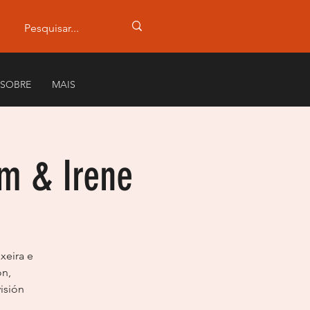
SOBRE
MAIS
am & Irene
xeira e
ón,
isión