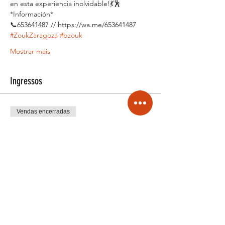
en esta experiencia inolvidable!💃🕺
*Información*
📞653641487 // https://wa.me/653641487
#ZoukZaragoza
#bzouk
Mostrar mais
Ingressos
Vendas encerradas
Tipo de ingresso
Full pass
Mais informações
Preço
De € 50,00 até € 90,00