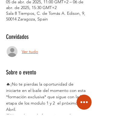
05 de abr. de 2025, 11:00 GMT+2 – 06 de
abr. de 2025, 15:30 GMT+2
Sala 8 Tiempos, C. de Tomás A. Edison, 9,
50014 Zaragoza, Spain
Convidados
Ver tudo
Sobre o evento
🔥¡No te pierdas la oportunidad de 
iniciarte en el baile del momento con esta 
*formación exclusiva* que sigue con la 2 
etapa de los modulo 1 y 2  el próximo 5 de 
Abril.
🌟Nueve horas de formación con los 
campeones del mundo de Zouk Brasileño, 
*William e Irene*, dividiéndose en 3 horas 
por la mañana, un descanso para comer, y 2 