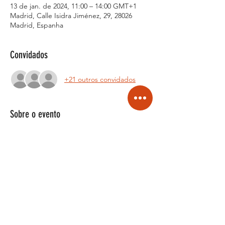
13 de jan. de 2024, 11:00 – 14:00 GMT+1
Madrid, Calle Isidra Jiménez, 29, 28026
Madrid, Espanha
Convidados
+21 outros convidados
Sobre o evento
Workshop de Zouk Brasileño con WT 
company
Sábado 13 enero - 3 horas de workshop
11:00 hasta las 14:00 
Aprenda a bailar el Zouk Brasileño ahora,
3 horas de clases que te van hacer 
desfrutar y bailar el baile del momento. 
No lo puedes perder!
Mostrar mais