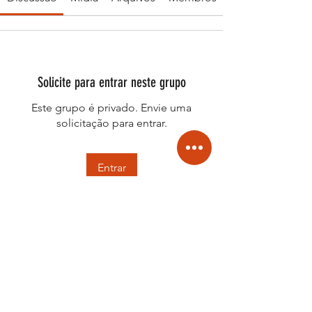
Solicite para entrar neste grupo
Este grupo é privado. Envie uma
solicitação para entrar.
Entrar
Informações
Bem-vindo ao grupo! Você pode se
conectar com outros membros
...
Leia Mais