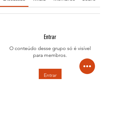
Entrar
O conteúdo desse grupo só é visível
para membros.
Entrar
Informações
Welcome to the group! You can
connect with other members, re
...
Leia Mais