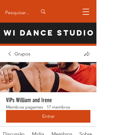
WI Dance Studio
Grupos
VIPs William and Irene
Membros pagantes
·
17 membros
Entrar
Discussão
Mídia
Membros
Sobre