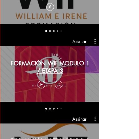
€
Assinar
FORMACIÓN WIF MODULO 1
/ ETAPA 3
€
Assinar