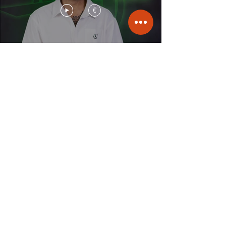
€
Assinar
LADY STYLING
€
WI Dance Regular Clases
Assinar