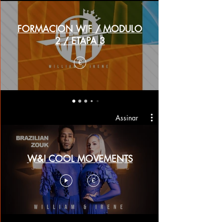
FORMACION WIF / MODULO
2 / ETAPA 3
€
Assinar
W&I COOL MOVEMENTS
€