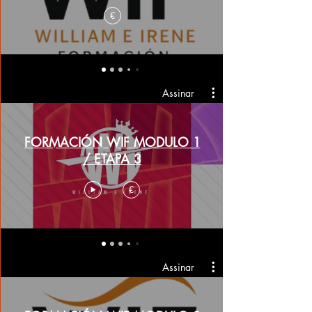
€
Assinar
FORMACIÓN WIF MODULO 1
/ ETAPA 3
€
Assinar