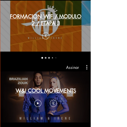
FORMACION WIF / MODULO
2 / ETAPA 3
€
Assinar
W&I COOL MOVEMENTS
€