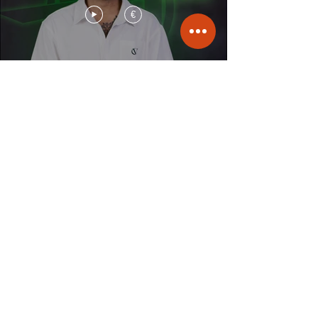
€
Assinar
LADY STYLING
€
WI Dance Regular Clases
Assinar