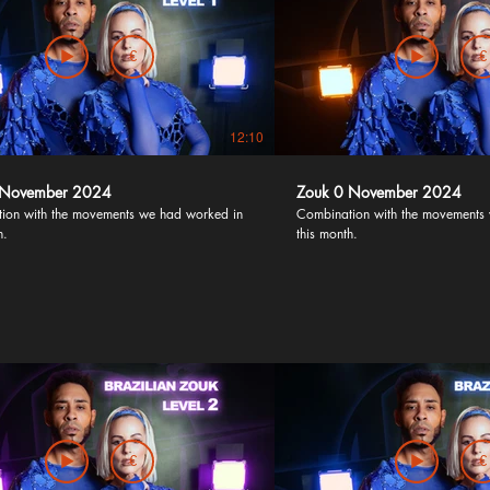
€
€
12:10
 November 2024
Zouk 0 November 2024
ion with the movements we had worked in
Combination with the movements
h.
this month.
€
€