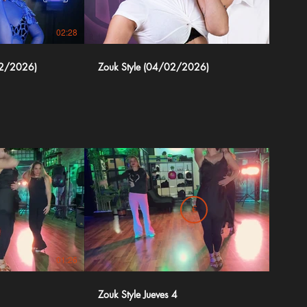
02:28
03:22
/02/2026)
Zouk Style (04/02/2026)
€
01:26
01:26
Zouk Style Jueves 4