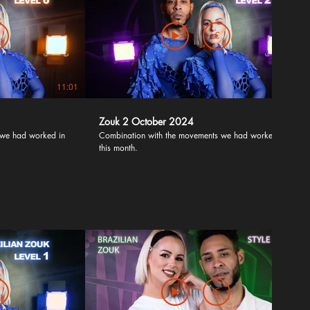
€
11:01
06:31
Zouk 2 October 2024
 we had worked in
Combination with the movements we had worked in
this month.
€