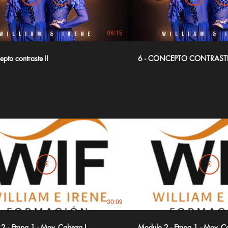
06:15
epto contraste II
6 - CONCEPTO CONTRASTE
€
€
30:09
2 - Etapa 1 - Mov. Cabeza I
Modulo 2 - Etapa 1 - Mov. Ca