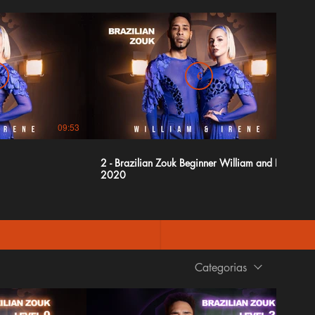
€
09:53
06:17
2 - Brazilian Zouk Beginner William and Irene
2020
Categorias