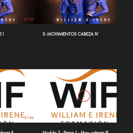
21:00
28:57
 I
5- MOVIMIENTOS CABEZA IV
€
27:49
26:04
beza II
Modulo 2 - Etapa 1 - Mov. cabeza III