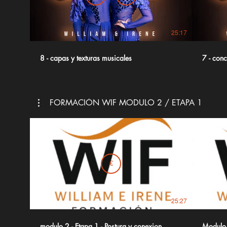
25:17
8 - capas y texturas musicales
7 - conc
FORMACIÓN WIF MODULO 2 / ETAPA 1
€
25:27
modulo 2 - Etapa 1 - Postura y conexion
Modulo 