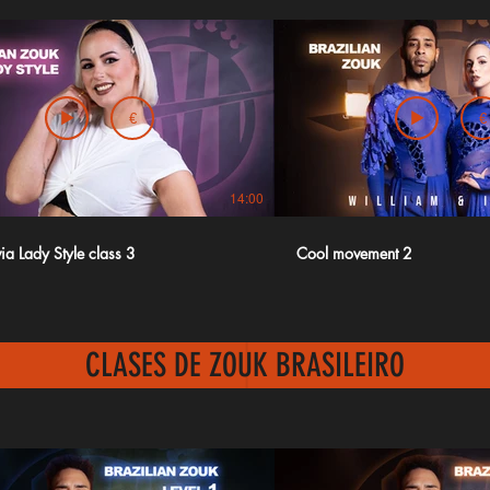
€
€
14:00
via Lady Style class 3
Cool movement 2
CLASES DE ZOUK BRASILEIRO