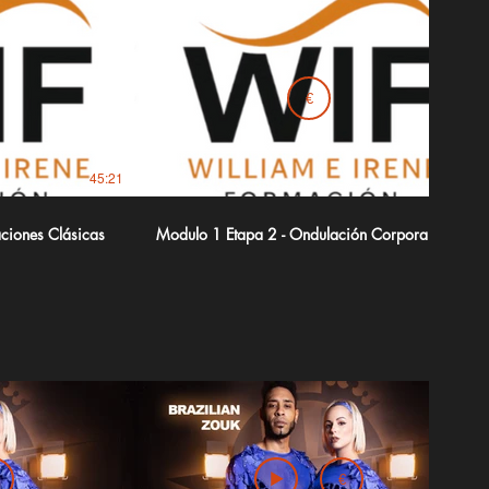
€
45:21
56:19
iones Clásicas
Modulo 1 Etapa 2 - Ondulación Corporal
€