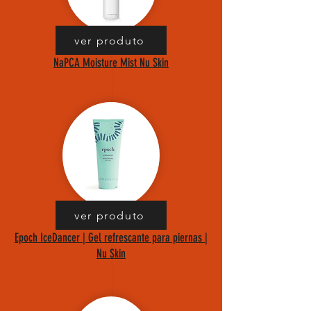
ver produto
NaPCA Moisture Mist Nu Skin
ver produto
Epoch IceDancer | Gel refrescante para piernas |
Nu Skin